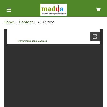
Ga
direct
naar
Home
»
Contact
»
• Privacy
de
hoofdinhoud