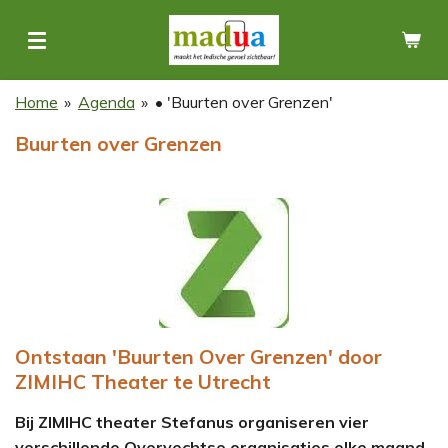
Ga
direct
naar
de
Home
»
Agenda
»
• 'Buurten over Grenzen'
hoofdinhoud
Buurten over Grenzen
Ontstaan 'Buurten Over Grenzen' door
ZIMIHC Theater te Utrecht
Bij ZIMIHC theater Stefanus organiseren vier
verschillende Overvechtse organisaties elke maand