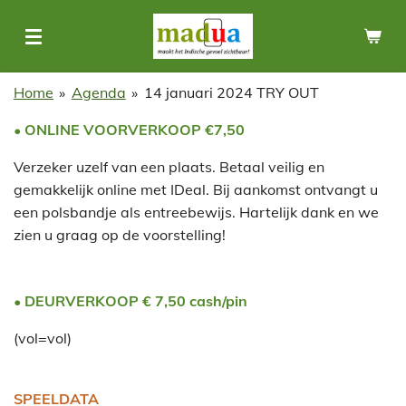
Ga
direct
naar
de
Home
»
Agenda
»
14 januari 2024 TRY OUT
hoofdinhoud
• ONLINE VOORVERKOOP €7,50
Verzeker uzelf van een plaats. Betaal veilig en
gemakkelijk online met IDeal. Bij aankomst ontvangt u
een polsbandje als entreebewijs. Hartelijk dank en we
zien u graag op de voorstelling!
• DEURVERKOOP € 7,50
cash/pin
(vol=vol)
SPEELDATA