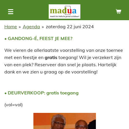
Ga
direct
naar
Home
»
Agenda
»
zaterdag 22 juni 2024
de
hoofdinhoud
• GANDONG-É, FEEST JE MEE?
We vieren de allerlaatste voorstelling van onze toernee
met een feestje en
gratis
toegang! Wil je verzekert zijn
van een plek? Reserveer dan snel je plaats.
Hartelijk
dank en we zien u graag op de voorstelling!
• DEURVERKOOP: gratis toegang
(vol=vol)