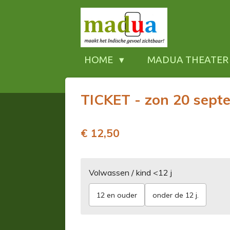
Ga
direct
naar
de
HOME
MADUA THEATER
hoofdinhoud
TICKET - zon 20 septe
€ 12,50
Volwassen / kind <12 j
12 en ouder
onder de 12 j.