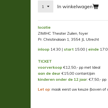
In winkelwagen
locatie
ZIMIHC Theater Zuilen, foyer
Pr. Christinalaan 1, 3554 JL Utrecht
inloop
14:30 |
start
15:00 |
einde
17:0
TICKET
voorverkoop
€12,50,- pp met Ideal
aan de deur
€15,00 contant/pin
kinderen onder de 12 jaar
: €7,50,- pp
Let op
:
maak eerst uw keuze (boven of o